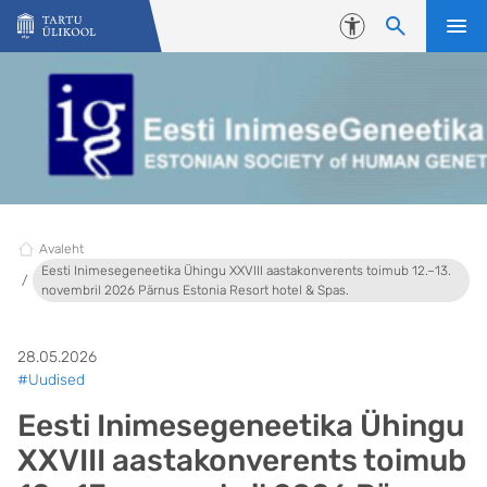
Liigu edasi põhisisu juurde
Juurdepääsetavus
Avaleht
Eesti Inimesegeneetika Ühingu XXVIII aastakonverents toimub 12.–13.
novembril 2026 Pärnus Estonia Resort hotel & Spas.
28.05.2026
#Uudised
Eesti Inimesegeneetika Ühingu
XXVIII aastakonverents toimub