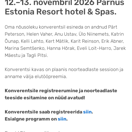
12.–13. novembril 2026 Pärnus
Estonia Resort hotel & Spas.
Oma nõusoleku konverentsil esineda on andnud Pärt
Peterson, Helen Vaher, Anu Ustav, Ülo Niinemets, Katrin
Õunap, Kelli Lehto, Kert Mätlik, Karit Reinson, Erik Abner,
Marina Semtšenko, Hanna Hõrak, Eveli Loit-Harro, Jarek
Mäestu ja Tagli Pitsi.
Konverentsi kavas on plaanis noorteadlaste sessioon ja
anname välja elutööpreemia.
Konverentsile registreerumine ja noorteadlaste
teeside esitamine on nüüd avatud!
Konverentsile saab registreerida
siin
.
Esialgne programm on
siin
.