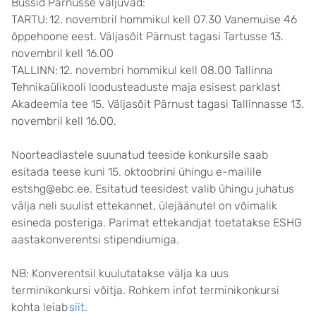
Bussid Pärnusse väljuvad:
TARTU: 12. novembril hommikul kell 07.30 Vanemuise 46
õppehoone eest. Väljasõit Pärnust tagasi Tartusse 13.
novembril kell 16.00
TALLINN: 12. novembri hommikul kell 08.00 Tallinna
Tehnikaülikooli loodusteaduste maja esisest parklast
Akadeemia tee 15. Väljasõit Pärnust tagasi Tallinnasse 13.
novembril kell 16.00.
Noorteadlastele suunatud teeside konkursile saab
esitada teese kuni 15. oktoobrini ühingu e-mailile
estshg@ebc.ee. Esitatud teesidest valib ühingu juhatus
välja neli suulist ettekannet, ülejäänutel on võimalik
esineda posteriga. Parimat ettekandjat toetatakse ESHG
aastakonverentsi stipendiumiga.
NB: Konverentsil kuulutatakse välja ka uus
terminikonkursi võitja. Rohkem infot terminikonkursi
kohta leiab
siit
.