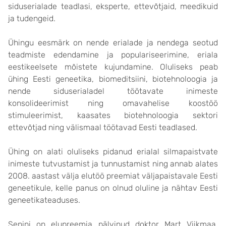
siduserialade teadlasi, eksperte, ettevõtjaid, meedikuid
ja tudengeid.
Ühingu eesmärk on nende erialade ja nendega seotud
teadmiste edendamine ja populariseerimine, eriala
eestikeelsete mõistete kujundamine. Oluliseks peab
ühing Eesti geneetika, biomeditsiini, biotehnoloogia ja
nende siduserialadel töötavate inimeste
konsolideerimist ning omavahelise koostöö
stimuleerimist, kaasates biotehnoloogia sektori
ettevõtjad ning välismaal töötavad Eesti teadlased.
Ühing on alati oluliseks pidanud erialal silmapaistvate
inimeste tutvustamist ja tunnustamist ning annab alates
2008. aastast välja elutöö preemiat väljapaistavale Eesti
geneetikule, kelle panus on olnud oluline ja nähtav Eesti
geneetikateaduses.
Senini on elupreemia pälvinud doktor Mart Viikmaa,