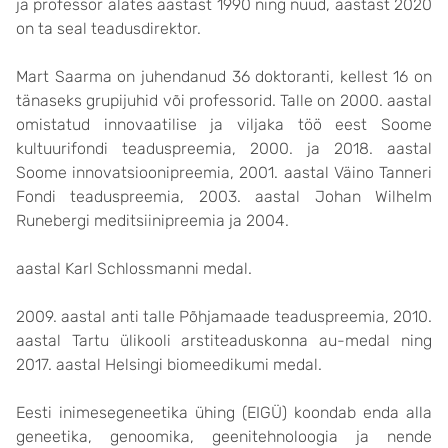
ja professor alates aastast 1990 ning nüüd, aastast 2020
on ta seal teadusdirektor.
Mart Saarma on juhendanud 36 doktoranti, kellest 16 on
tänaseks grupijuhid või professorid. Talle on 2000. aastal
omistatud innovaatilise ja viljaka töö eest Soome
kultuurifondi teaduspreemia, 2000. ja 2018. aastal
Soome innovatsioonipreemia, 2001. aastal Väino Tanneri
Fondi teaduspreemia, 2003. aastal Johan Wilhelm
Runebergi meditsiinipreemia ja 2004.
aastal Karl Schlossmanni medal.
2009. aastal anti talle Põhjamaade teaduspreemia, 2010.
aastal Tartu ülikooli arstiteaduskonna au-medal ning
2017. aastal Helsingi biomeedikumi medal.
Eesti inimesegeneetika ühing (EIGÜ) koondab enda alla
geneetika, genoomika, geenitehnoloogia ja nende