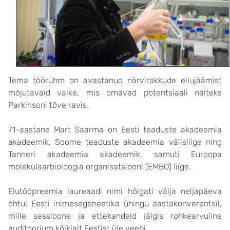
Tema töörühm on avastanud närvirakkude ellujäämist
mõjutavaid valke, mis omavad potentsiaali näiteks
Parkinsoni tõve ravis.
71-aastane Mart Saarma on Eesti teaduste akadeemia
akadeemik, Soome teaduste akadeemia välisliige ning
Tanneri akadeemia akadeemik, samuti Euroopa
molekulaarbioloogia organisatsiooni (EMBO) liige.
Elutööpreemia laureaadi nimi hõigati välja neljapäeva
õhtul Eesti inimesegeneetika ühingu aastakonverentsil,
mille sessioone ja ettekandeid jälgis rohkearvuline
auditoorium kõikjalt Eestist üle veebi.