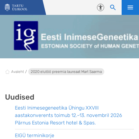
Liigu edasi põhisisu juurde
Juurdepääsetavus
Avaleht
2020 elutöö preemia laureaat Mart Saarma
Uudised
Eesti Inimesegeneetika Ühingu XXVIII
aastakonverents toimub 12.–13. novembril 2026
Pärnus Estonia Resort hotel & Spas.
EIGÜ terminikorje