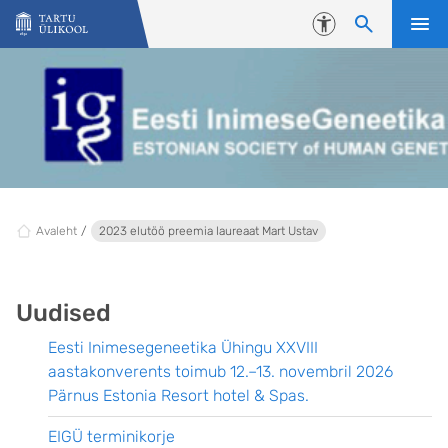
Liigu edasi põhisisu juurde
Juurdepääsetavus
Avaleht
2023 elutöö preemia laureaat Mart Ustav
Uudised
Eesti Inimesegeneetika Ühingu XXVIII
aastakonverents toimub 12.–13. novembril 2026
Pärnus Estonia Resort hotel & Spas.
EIGÜ terminikorje