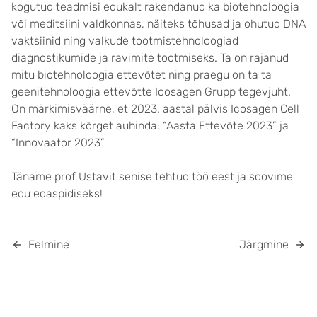
kogutud teadmisi edukalt rakendanud ka biotehnoloogia
või meditsiini valdkonnas, näiteks tõhusad ja ohutud DNA
vaktsiinid ning valkude tootmistehnoloogiad
diagnostikumide ja ravimite tootmiseks. Ta on rajanud
mitu biotehnoloogia ettevõtet ning praegu on ta ta
geenitehnoloogia ettevõtte Icosagen Grupp tegevjuht.
On märkimisväärne, et 2023. aastal pälvis Icosagen Cell
Factory kaks kõrget auhinda: “Aasta Ettevõte 2023” ja
“Innovaator 2023”
Täname prof Ustavit senise tehtud töö eest ja soovime
edu edaspidiseks!
Eelmine
Järgmine