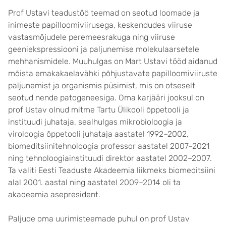
Prof Ustavi teadustöö teemad on seotud loomade ja
inimeste papilloomiviirusega, keskendudes viiruse
vastasmõjudele peremeesrakuga ning viiruse
geeniekspressiooni ja paljunemise molekulaarsetele
mehhanismidele. Muuhulgas on Mart Ustavi tööd aidanud
mõista emakakaelavähki põhjustavate papilloomiviiruste
paljunemist ja organismis püsimist, mis on otseselt
seotud nende patogeneesiga. Oma karjääri jooksul on
prof Ustav olnud mitme Tartu Ülikooli õppetooli ja
instituudi juhataja, sealhulgas mikrobioloogia ja
viroloogia õppetooli juhataja aastatel 1992–2002,
biomeditsiinitehnoloogia professor aastatel 2007–2021
ning tehnoloogiainstituudi direktor aastatel 2002–2007.
Ta valiti Eesti Teaduste Akadeemia liikmeks biomeditsiini
alal 2001. aastal ning aastatel 2009–2014 oli ta
akadeemia asepresident.
Paljude oma uurimisteemade puhul on prof Ustav