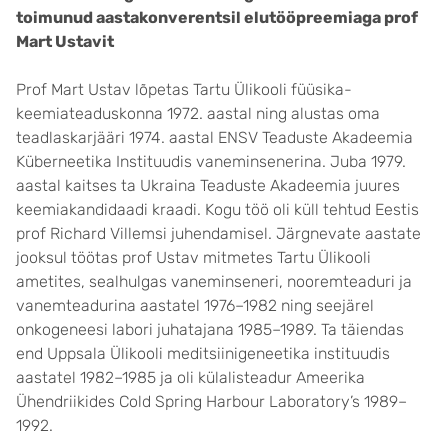
toimunud aastakonverentsil elutööpreemiaga prof
Mart Ustavit
Prof Mart Ustav lõpetas Tartu Ülikooli füüsika-
keemiateaduskonna 1972. aastal ning alustas oma
teadlaskarjääri 1974. aastal ENSV Teaduste Akadeemia
Küberneetika Instituudis vaneminsenerina. Juba 1979.
aastal kaitses ta Ukraina Teaduste Akadeemia juures
keemiakandidaadi kraadi. Kogu töö oli küll tehtud Eestis
prof Richard Villemsi juhendamisel. Järgnevate aastate
jooksul töötas prof Ustav mitmetes Tartu Ülikooli
ametites, sealhulgas vaneminseneri, nooremteaduri ja
vanemteadurina aastatel 1976–1982 ning seejärel
onkogeneesi labori juhatajana 1985–1989. Ta täiendas
end Uppsala Ülikooli meditsiinigeneetika instituudis
aastatel 1982–1985 ja oli külalisteadur Ameerika
Ühendriikides Cold Spring Harbour Laboratory’s 1989–
1992.