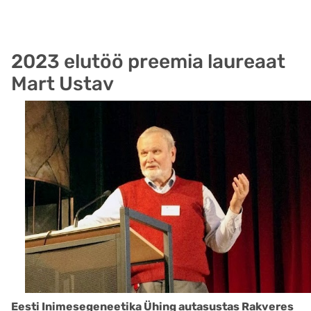
2023 elutöö preemia laureaat
Mart Ustav
Eesti Inimesegeneetika Ühing autasustas Rakveres