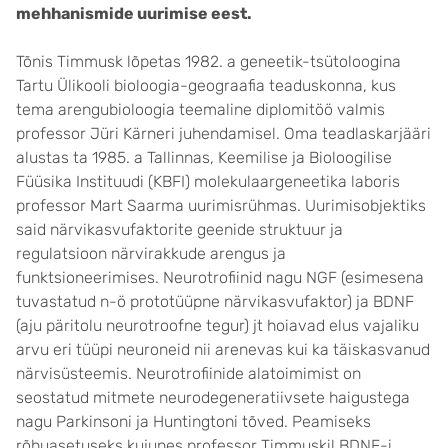
mehhanismide uurimise eest.
Tõnis Timmusk lõpetas 1982. a geneetik-tsütoloogina
Tartu Ülikooli bioloogia-geograafia teaduskonna, kus
tema arengubioloogia teemaline diplomitöö valmis
professor Jüri Kärneri juhendamisel. Oma teadlaskarjääri
alustas ta 1985. a Tallinnas, Keemilise ja Bioloogilise
Füüsika Instituudi (KBFI) molekulaargeneetika laboris
professor Mart Saarma uurimisrühmas. Uurimisobjektiks
said närvikasvufaktorite geenide struktuur ja
regulatsioon närvirakkude arengus ja
funktsioneerimises. Neurotrofiinid nagu NGF (esimesena
tuvastatud n-ö prototüüpne närvikasvufaktor) ja BDNF
(aju päritolu neurotroofne tegur) jt hoiavad elus vajaliku
arvu eri tüüpi neuroneid nii arenevas kui ka täiskasvanud
närvisüsteemis. Neurotrofiinide alatoimimist on
seostatud mitmete neurodegeneratiivsete haigustega
nagu Parkinsoni ja Huntingtoni tõved. Peamiseks
rõhuasetuseks kujunes professor Timmuskil BDNF-i