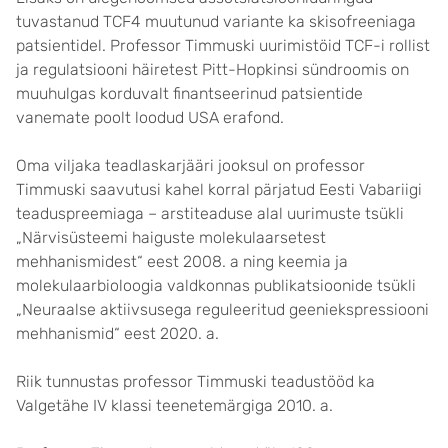
tuvastanud TCF4 muutunud variante ka skisofreeniaga
patsientidel. Professor Timmuski uurimistöid TCF-i rollist
ja regulatsiooni häiretest Pitt-Hopkinsi sündroomis on
muuhulgas korduvalt finantseerinud patsientide
vanemate poolt loodud USA erafond.
Oma viljaka teadlaskarjääri jooksul on professor
Timmuski saavutusi kahel korral pärjatud Eesti Vabariigi
teaduspreemiaga – arstiteaduse alal uurimuste tsükli
„Närvisüsteemi haiguste molekulaarsetest
mehhanismidest“ eest 2008. a ning keemia ja
molekulaarbioloogia valdkonnas publikatsioonide tsükli
„Neuraalse aktiivsusega reguleeritud geeniekspressiooni
mehhanismid“ eest 2020. a.
Riik tunnustas professor Timmuski teadustööd ka
Valgetähe IV klassi teenetemärgiga 2010. a.