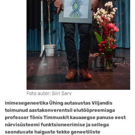
Foto autor: Siiri Sarv
inimesegeneetika Ühing autasustas Viljandis
toimunud aastakonverentsil elutööpreemiaga
professor Tõnis Timmuskit kauaaegse panuse eest
närvisüsteemi funktsioneerimise ja sellega
seonduvate haiguste tekke geneetiliste