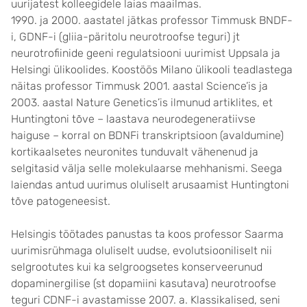
uurijatest kolleegidele laias maailmas.
1990. ja 2000. aastatel jätkas professor Timmusk BNDF-
i, GDNF-i (gliia-päritolu neurotroofse teguri) jt
neurotrofiinide geeni regulatsiooni uurimist Uppsala ja
Helsingi ülikoolides. Koostöös Milano ülikooli teadlastega
näitas professor Timmusk 2001. aastal Science’is ja
2003. aastal Nature Genetics’is ilmunud artiklites, et
Huntingtoni tõve – laastava neurodegeneratiivse
haiguse – korral on BDNFi transkriptsioon (avaldumine)
kortikaalsetes neuronites tunduvalt vähenenud ja
selgitasid välja selle molekulaarse mehhanismi. Seega
laiendas antud uurimus oluliselt arusaamist Huntingtoni
tõve patogeneesist.
Helsingis töötades panustas ta koos professor Saarma
uurimisrühmaga oluliselt uudse, evolutsiooniliselt nii
selgrootutes kui ka selgroogsetes konserveerunud
dopaminergilise (st dopamiini kasutava) neurotroofse
teguri CDNF-i avastamisse 2007. a. Klassikalised, seni