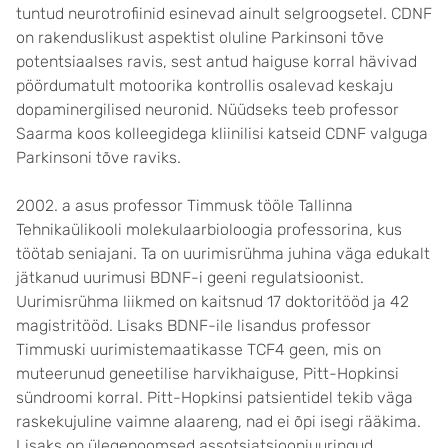
tuntud neurotrofiinid esinevad ainult selgroogsetel. CDNF
on rakenduslikust aspektist oluline Parkinsoni tõve
potentsiaalses ravis, sest antud haiguse korral hävivad
pöördumatult motoorika kontrollis osalevad keskaju
dopaminergilised neuronid. Nüüdseks teeb professor
Saarma koos kolleegidega kliinilisi katseid CDNF valguga
Parkinsoni tõve raviks.
2002. a asus professor Timmusk tööle Tallinna
Tehnikaülikooli molekulaarbioloogia professorina, kus
töötab seniajani. Ta on uurimisrühma juhina väga edukalt
jätkanud uurimusi BDNF-i geeni regulatsioonist.
Uurimisrühma liikmed on kaitsnud 17 doktoritööd ja 42
magistritööd. Lisaks BDNF-ile lisandus professor
Timmuski uurimistemaatikasse TCF4 geen, mis on
muteerunud geneetilise harvikhaiguse, Pitt-Hopkinsi
sündroomi korral. Pitt-Hopkinsi patsientidel tekib väga
raskekujuline vaimne alaareng, nad ei õpi isegi rääkima.
Lisaks on ülegenoomsed assotsiatsiooniuuringud