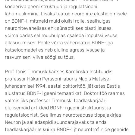
kodeeriva geeni struktuuri ja regulatsiooni
lahtimuukimine. Lisaks teatud neuronite elushoidmisele
on BDNF-il mitmeid muid olulisi rolle, sealhulgas
neuronitevahelises ehk sünaptilises plastilisuses,
võimaldades sel muuhulgas osaleda impulssiivsuse
allasurumises. Poole võrra vähendatud BDNF-iga
katseloomadel esineb oluline agressiivsuse ja
rasvumiseni viiva söögiisu tõus.
Prof Tõnis Timmusk kaitses Karolinska Instituudis
professor Håkan Perssoni laboris Madis Metsise
juhendamisel 1994. aastal doktoritöö, jätkates Eestis
alustatud BDNF-i geeni temaatikat. Doktoritöö raames
valmis üks professor Timmuski teadlaskarjääri
olulisemaid artikleid BDNF-i geeni struktuurist ja
regulatsioonist. See ilmus neuroteaduse tippajakirjas
Neuron ja sai edaspidi suundarajavaks ta enda
teadlaskarjäärile kui ka BNDF-i jt neurotrofiinide geenide