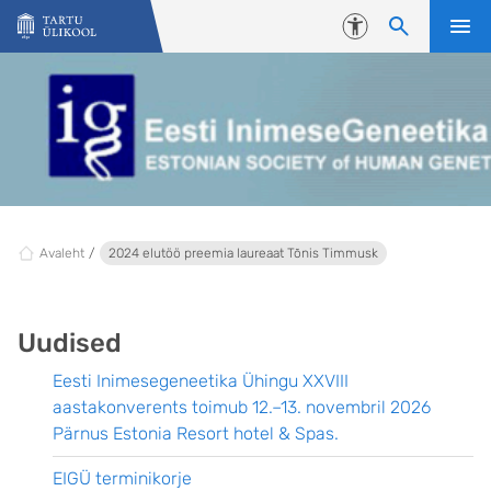
Liigu edasi põhisisu juurde
Juurdepääsetavus
Avaleht
2024 elutöö preemia laureaat Tõnis Timmusk
Uudised
Eesti Inimesegeneetika Ühingu XXVIII
aastakonverents toimub 12.–13. novembril 2026
Pärnus Estonia Resort hotel & Spas.
EIGÜ terminikorje