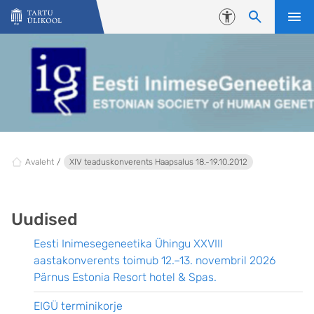
Liigu edasi põhisisu juurde
Juurdepääsetavus
Avaleht
XIV teaduskonverents Haapsalus 18.-19.10.2012
Uudised
Eesti Inimesegeneetika Ühingu XXVIII
aastakonverents toimub 12.–13. novembril 2026
Pärnus Estonia Resort hotel & Spas.
EIGÜ terminikorje