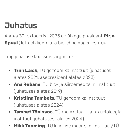
Juhatus
Alates 30. oktoobrist 2025 on ühingu president
Pirjo
Spuul
(TalTech keemia ja biotehnoloogia instituut)
ning juhatuse koosseis järgmine:
Triin Laisk
, TÜ genoomika instituut (juhatuses
alates 2021, asepresident alates 2023)
Ana Rebane
, TÜ bio- ja siirdemeditsiini instituut
(juhatuses alates 2019)
Kristiina Tambets
, TÜ genoomika instituut
(juhatuses alates 2024)
Tambet Tõnissoo
, TÜ molekulaar- ja rakubioloogia
instituut (juhatusest alates 2024)
Mikk Tooming
, TÜ kliinilise meditsiini instituut/TÜ