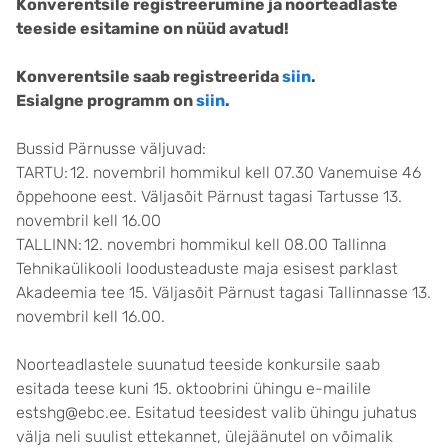
Konverentsile registreerumine ja noorteadlaste
teeside esitamine on nüüd avatud!
Konverentsile saab registreerida
siin
.
Esialgne programm on
siin
.
Bussid Pärnusse väljuvad:
TARTU: 12. novembril hommikul kell 07.30 Vanemuise 46
õppehoone eest. Väljasõit Pärnust tagasi Tartusse 13.
novembril kell 16.00
TALLINN: 12. novembri hommikul kell 08.00 Tallinna
Tehnikaülikooli loodusteaduste maja esisest parklast
Akadeemia tee 15. Väljasõit Pärnust tagasi Tallinnasse 13.
novembril kell 16.00.
Noorteadlastele suunatud teeside konkursile saab
esitada teese kuni 15. oktoobrini ühingu e-mailile
estshg@ebc.ee. Esitatud teesidest valib ühingu juhatus
välja neli suulist ettekannet, ülejäänutel on võimalik