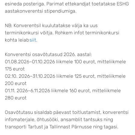
esineda posteriga. Parimat ettekandjat toetatakse ESHG
aastakonverentsi stipendiumiga.
NB: Konverentsil kuulutatakse välja ka uus
terminikonkursi võitja. Rohkem infot terminikonkursi
kohta leiab
siit
.
Konverentsi osavõtutasud 2026. aastal:
01.08.2026–01.10.2026 liikmele 100 eurot, mitteliikmele
175 eurot
02.10. 2026–31.10.2026 liikmele 125 eurot, mitteliikmele
200 eurot
01.11. 2026–6.11.2026 liikmele 160 eurot, mitteliikmele
280 eurot
Osavõtutasu sisaldab päevast toitlustamist, konverentsi
infomaterjale, õhtusööki, ansamblit tantsuks ning
transporti Tartust ja Tallinnast Pärnusse ning tagasi.